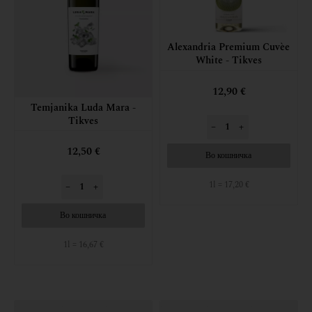
Alexandria Premium Cuvèe
White - Tikves
12,90 €
Temjanika Luda Mara -
Tikves
–
+
12,50 €
Во кошничка
1l = 17,20 €
–
+
Во кошничка
1l = 16,67 €