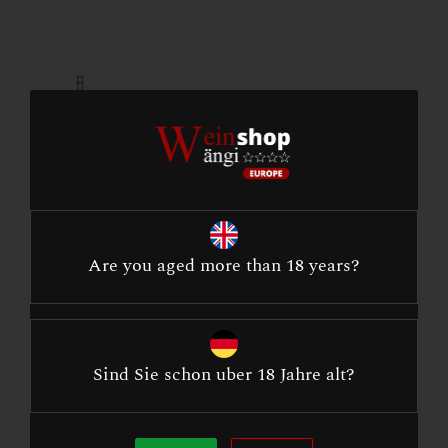
СЛОЖЕНОСТ
Висококвалитетните вина се покомплексни во
нивниот профил на вкус. Тие често имаат
бројни слоеви кои ослободуваат вкусови со
Are you aged more than 18 years?
текот на времето. Овие вкусови можат да се
појават на небото едно по едно, што ви дава
време да уживате во секој пред да се појави
следниот.
Sind Sie schon uber 18 Jahre alt?