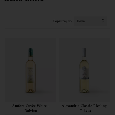
Купони
Wineries
Сортирај по
За нас
Amfora Cuvèe White -
Alexandria Classic Riesling
Dalvina
- Tikves