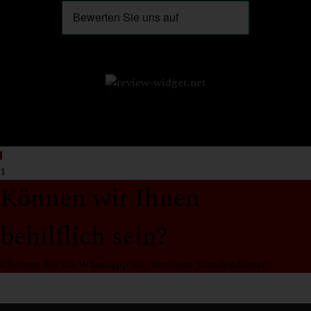
1
Können wir Ihnen
behilflich sein?
Chatten Sie via Whatsapp mit unserem Kundendienst!
Support
Weinshop Wängi Europe Team
Online