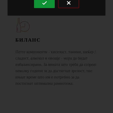
БИЛАНС
Петте компоненти - киселост, танини, шеќер /
сладост, алкохол и овошје - мора да бидат
избалансирани. За вината што треба да созреат
неколку години за да достигнат зрелост, тие
имаат време што им е потребно за да
постигнат оптимална рамнотежа.