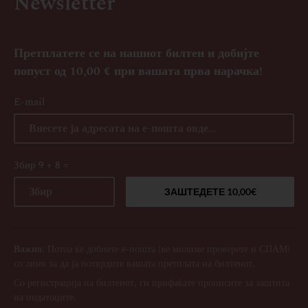
Newsletter
Претплатете се на нашиот билтен и добијте
попуст од 10,00 € при вашата прва нарачка!
E-mail
Збир 9 + 8 =
Важно:
Потоа ќе добиете е-пошта (ве молиме проверете и СПАМ)
со линк за да ја потврдите вашата претплата на билтенот.
Со регистрација на билтенот, ги прифаќате прописите за заштита
на податоците.