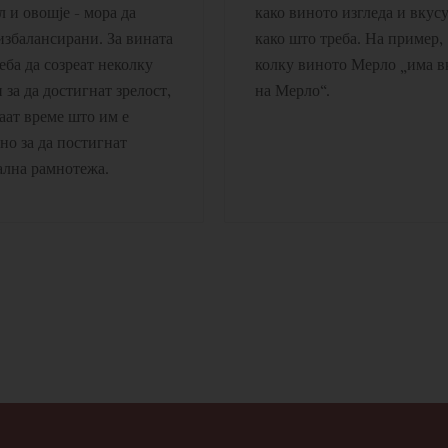
л и овошје - мора да
како виното изгледа и вкус
избалансирани. За вината
како што треба. На пример,
еба да созреат неколку
колку виното Мерло „има в
 за да достигнат зрелост,
на Мерло“.
аат време што им е
но за да постигнат
лна рамнотежа.