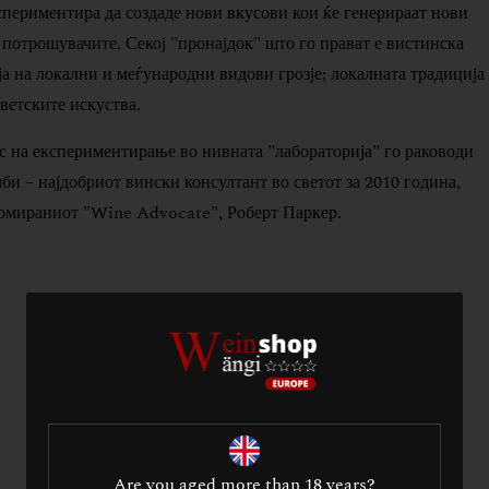
периментира да создаде нови вкусови кои ќе генерираат нови
 потрошувачите. Секој "пронајдок" што го прават е вистинска
а на локални и меѓународни видови грозје; локалната традиција
светските искуства.
с на експериментирање во нивната "лабораторија" го раководи
и – најдобриот вински консултант во светот за 2010 година,
омираниот "Wine Advocate", Роберт Паркер.
Are you aged more than 18 years?