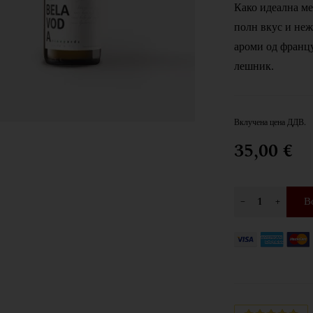
Како идеална м
полн вкус и неж
ароми од францу
лешник.
Вклучена цена ДДВ.
35,00 €
В
–
+