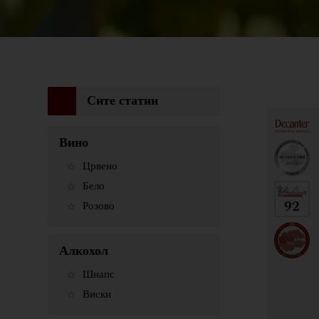
Сите статии
Вино
Црвено
Бело
92
Розово
Алкохол
Шнапс
Виски