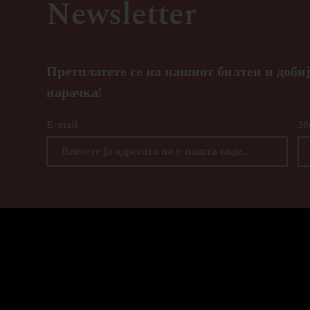
Newsletter
Претплатете се на нашиот билтен и добиј
нарачка!
E-mail
Зб