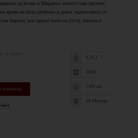
ешавина од Белан и Шардоне, виното има кружен,
на арома на бели цвеќиња и диња, надополнета со
ски барики, кои даваат ноти на путер, ванила и
•
1l = 46,67 €
0.75 l
2023
14% vol.
о кошничка
18 Месеци