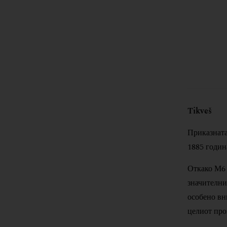
Tikveš
Приказната
1885 година
Откако М6 
значителни
особено вн
целиот про