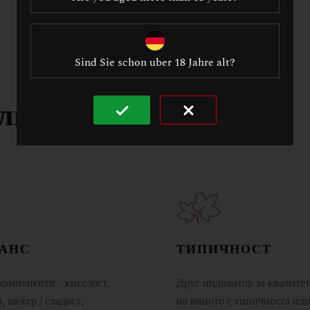
Sind Sie schon uber 18 Jahre alt?
литет на вино
АНС
ТИПИЧНОСТ
компоненти - киселост,
Друг индикатор за квалите
, шеќер / сладост,
на виното е типичноста ил