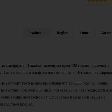
Produzent
Region
Опис
Garant
 за винаријата "Тиквеш" започнува пред 130 години, далечната
. Таа е најстарата и најголемата винарија во Југоисточна Европа
Инвестмент груп ја презеде винаријата во 2003 година, имаше
 инвестиции од близу 30 милиони евра во најнова технологија, а
имание беше посветено на подобрување и модернизирање на
изводствен процес.