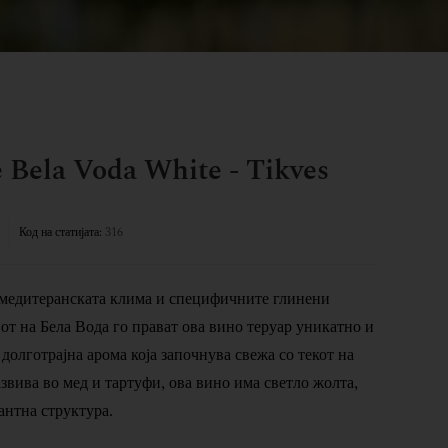
Bela Voda White - Tikves
Код на статијата:
316
медитеранската клима и специфичните глинени
от на Бела Вода го прават ова вино теруар уникатно и
долготрајна арома која започнува свежа со текот на
азвива во мед и тартуфи, ова вино има светло жолта,
гантна структура.