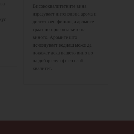
ува
Висококвалитетните вина
изразуваат интензивна арома и
кус
долготраен финиш, а аромите
траат по проголтањето на
виното. Аромите што
исчезнуваат веднаш може да
покажат дека вашето вино во
најдобар случај е со слаб
квалитет.