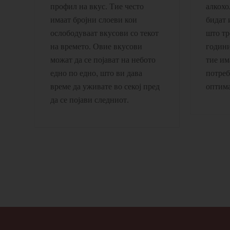
профил на вкус. Тие често
алкохо
имаат бројни слоеви кои
бидат 
ослободуваат вкусови со текот
што тр
на времето. Овие вкусови
години
можат да се појават на небото
тие им
едно по едно, што ви дава
потреб
време да уживате во секој пред
оптима
да се појави следниот.