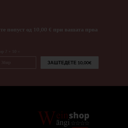
те попуст од 10,00 € при вашата прва
ир 7 + 10 =