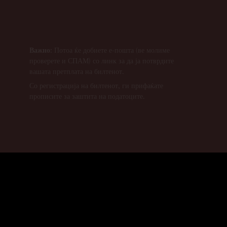
Важно:
Потоа ќе добиете е-пошта (ве молиме
проверете и СПАМ) со линк за да ја потврдите
вашата претплата на билтенот.
Со регистрација на билтенот, ги прифаќате
прописите за заштита на податоците.