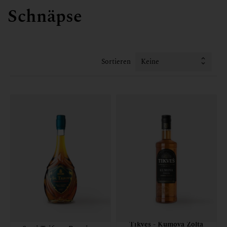
Schnäpse
Gutscheine
Wineries
Über uns
Sortieren
Tikves - Kumova Zolta