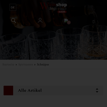

0
Weinshop Wängi
Exclusive Wines | Wein Mazedoniens
Home
Startseite
Spirituosen
Schnäpse
Weine
Spirituosen
My Selection
Alle Artikel
Angebote