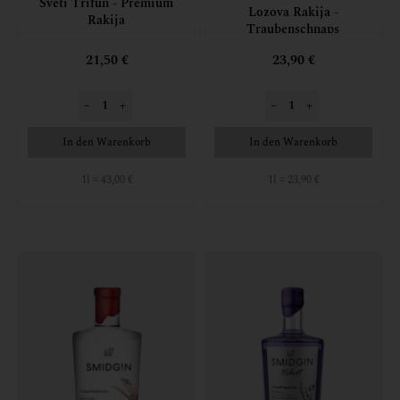
Sveti Trifun - Premium
Lozova Rakija -
Rakija
Traubenschnaps
21,50 €
23,90 €
–
+
–
+
In den Warenkorb
In den Warenkorb
1l = 43,00 €
1l = 23,90 €