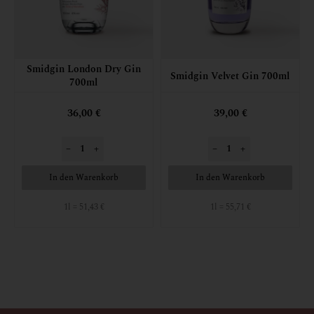
Smidgin London Dry Gin
Smidgin Velvet Gin 700ml
700ml
36,00 €
39,00 €
–
+
–
+
In den Warenkorb
In den Warenkorb
1l = 51,43 €
1l = 55,71 €