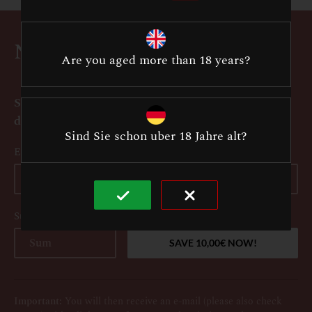
Newsletter
Are you aged more than 18 years?
Subscribe to our newsletter and get a 10,00 €
discount on your first order!
Sind Sie schon uber 18 Jahre alt?
E-mail
Sum 1 + 8 =
Important:
You will then receive an e-mail (please also check